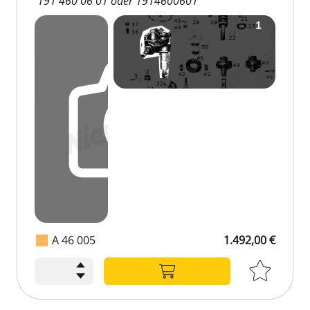
191 460 06 01 oder 1914600601
A 46 005
1.492,00 €
1.492,00 €