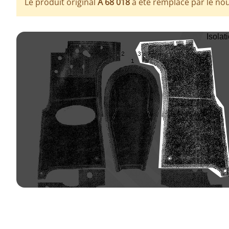
Le produit original
A 68 018
a été remplacé par le nou