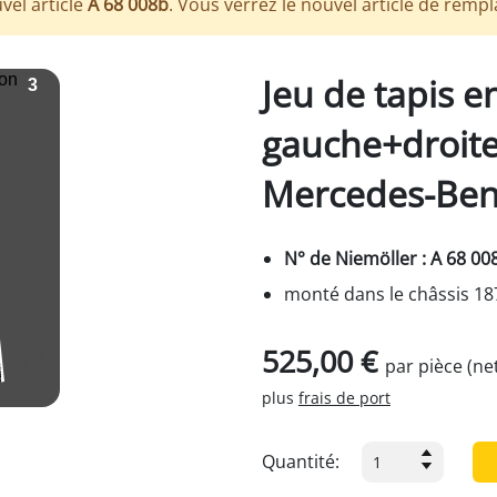
vel article
A 68 008b
. Vous verrez le nouvel article de remp
Jeu de tapis e
gauche+droite
Mercedes-Ben
N° de Niemöller : A 68 00
monté dans le châssis 18
525,00 €
par pièce (ne
plus
frais de port
Quantité: