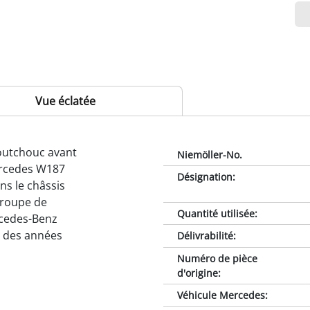
Vue éclatée
outchouc avant
Niemöller-No.
ercedes W187
Désignation
:
ns le châssis
 groupe de
Quantité utilisée
:
rcedes-Benz
s des années
Délivrabilité
:
Numéro de pièce
d'origine
:
Véhicule Mercedes
: