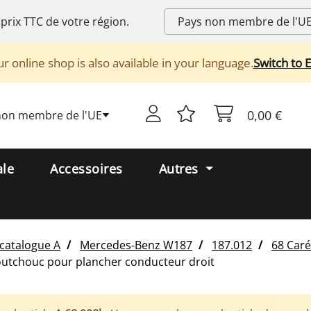
 prix
TTC
de votre région.
r online shop is also available in your language.
Switch to 
0,00 €
non membre de l'UE
ale
Accessoires
Autres
catalogue A
Mercedes-Benz
W187
187.012
68 Caré
outchouc pour plancher conducteur droit