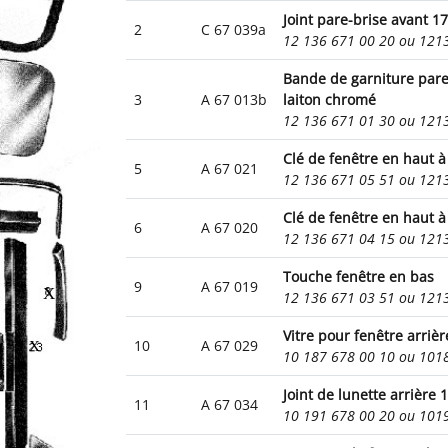
Joint pare-brise avant 17
2
C 67 039a
12 136 671 00 20 ou 12
Bande de garniture pare
3
A 67 013b
laiton chromé
12 136 671 01 30 ou 12
Clé de fenêtre en haut 
5
A 67 021
12 136 671 05 51 ou 12
Clé de fenêtre en haut à
6
A 67 020
12 136 671 04 15 ou 12
Touche fenêtre en bas
9
A 67 019
12 136 671 03 51 ou 12
Vitre pour fenêtre arrièr
10
A 67 029
10 187 678 00 10 ou 10
Joint de lunette arrière 1
11
A 67 034
10 191 678 00 20 ou 10