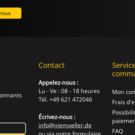
-nous
Contact
Servic
comm
Appelez-nous :
Lu - Ve : 08 - 18 heures
Mon co
ionnants
Tél. +49 621 472046
Frais d'
Possibil
Écrivez-nous :
paieme
info@niemoeller.de
FAQ
ou via notre
formulaire