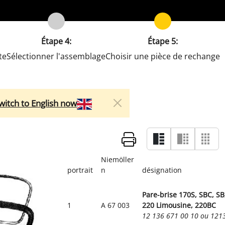
Étape 4:
Étape 5:
te
Sélectionner l'assemblage
Choisir une pièce de rechange
witch to English now
Niemöller
portrait
n
désignation
Pare-brise 170S, SBC, SB,
1
A 67 003
220 Limousine, 220BC
12 136 671 00 10 ou 12