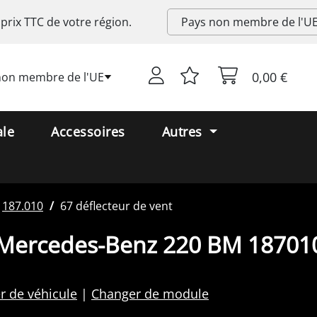
 prix
TTC
de votre région.
0,00 €
non membre de l'UE
ale
Accessoires
Autres
187.010
67 déflecteur de vent
 Mercedes-Benz 220 BM 18701
r de véhicule
Changer de module