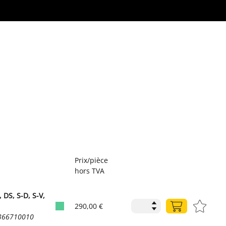
Prix/pièce
hors TVA
 DS, S-D, S-V,
290,00 €
1366710010