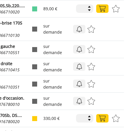
0S,Sb,220.....
89,00 €
1366710020
-brise 170S
sur
demande
1366710130
à gauche
sur
1366710551
demande
 droite
sur
1366710415
demande
sur
1366710351
demande
e d'occasion.
sur
1876780010
demande
70Sb, DS....
330,00 €
1916780020