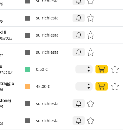
su richiesta
40
su richiesta
89
8x18
su richiesta
008025
su richiesta
31
Cu
0,50 €
014102
etraggio
45,00 €
06
stone)
su richiesta
25
su richiesta
68