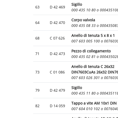
Sigillo
63
D 42 469
000 435 10 80 o 00043510
Corpo valvola
64
D 42 470
000 435 08 33 o 00043508
Anello di tenuta 5 x 8 x 1
68
C 07 626
007 603 005 100 o 007603
Pezzo di collegamento
71
D 42 473
000 435 02 81 o 00043502
Anello di tenuta C 26x32
73
C 01 086
DIN7603CuAs 26x32 DIN7
007 603 026 301 o 007603
Sigillo
79
D 42 479
000 435 11 80 o 00043511
Tappo a vite AM 10x1 DIN
82
D 14 059
007 604 010 102 o 007604