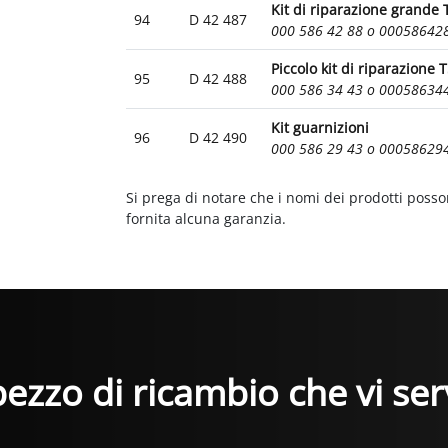
Kit di riparazione grande 
94
D 42 487
000 586 42 88 o 00058642
Piccolo kit di riparazione 
95
D 42 488
000 586 34 43 o 00058634
Kit guarnizioni
96
D 42 490
000 586 29 43 o 00058629
Si prega di notare che i nomi dei prodotti poss
fornita alcuna garanzia.
 pezzo di ricambio che vi se