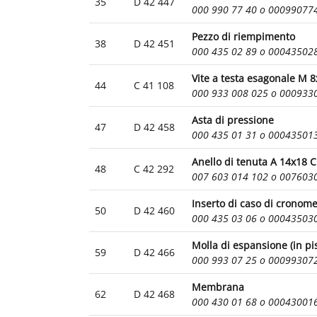
35
D 42 447
000 990 77 40 o 00099077
Pezzo di riempimento
38
D 42 451
000 435 02 89 o 00043502
Vite a testa esagonale M 
44
C 41 108
000 933 008 025 o 000933
Asta di pressione
47
D 42 458
000 435 01 31 o 00043501
Anello di tenuta A 14x18 
48
C 42 292
007 603 014 102 o 007603
Inserto di caso di cronom
50
D 42 460
000 435 03 06 o 00043503
Molla di espansione (in pi
59
D 42 466
000 993 07 25 o 00099307
Membrana
62
D 42 468
000 430 01 68 o 00043001