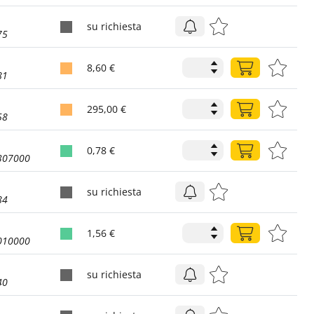
su richiesta
75
8,60 €
81
295,00 €
58
0,78 €
307000
su richiesta
84
1,56 €
010000
su richiesta
40