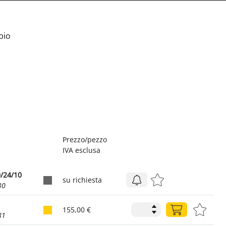
bio
Prezzo/pezzo
IVA esclusa
0/24/10
su richiesta
30
155,00 €
81