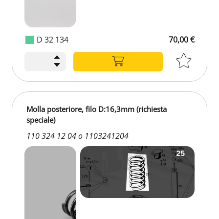
D 32 134
70,00 €
70,00 €
Molla posteriore, filo D:16,3mm (richiesta
speciale)
110 324 12 04 o 1103241204