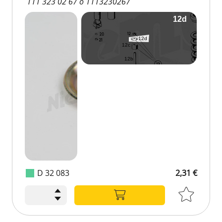
111 323 02 67 o 1113230267
D 32 083
2,31 €