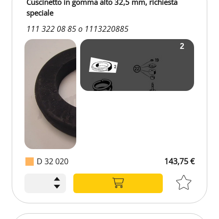
Cuscinetto in gomma alto 32,5 mm, richiesta
speciale
111 322 08 85 o 1113220885
D 32 020
143,75 €
143,75 €