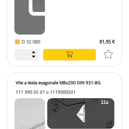
D 32 080
81,95 €
Vite a testa esagonale M8x200 DIN 931-8G
111 990 05 01 o 1119900501