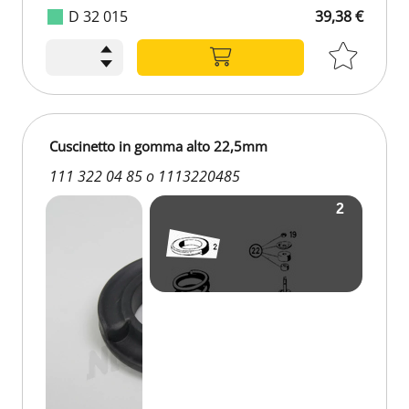
D 32 015
39,38 €
39,38 €
Cuscinetto in gomma alto 22,5mm
111 322 04 85 o 1113220485