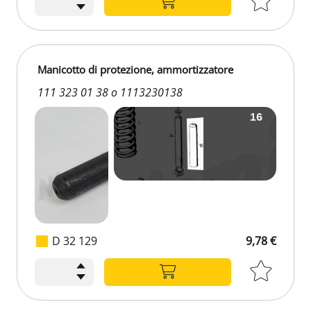
Manicotto di protezione, ammortizzatore
111 323 01 38 o 1113230138
D 32 129
9,78 €