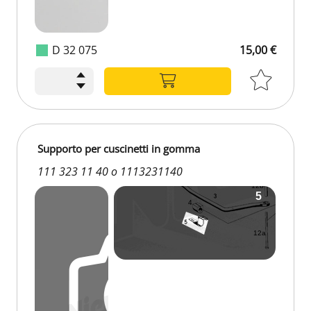
D 32 075
15,00 €
Supporto per cuscinetti in gomma
111 323 11 40 o 1113231140