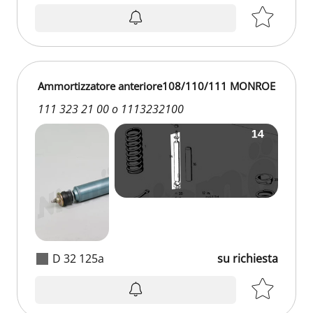
su richiesta
Ammortizzatore anteriore108/110/111 MONROE
111 323 21 00 o 1113232100
D 32 125a
su richiesta
su richiesta