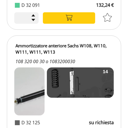
D 32 091
132,24 €
Ammortizzatore anteriore Sachs W108, W110,
W111, W111, W113
108 320 00 30 o 1083200030
D 32 125
su richiesta