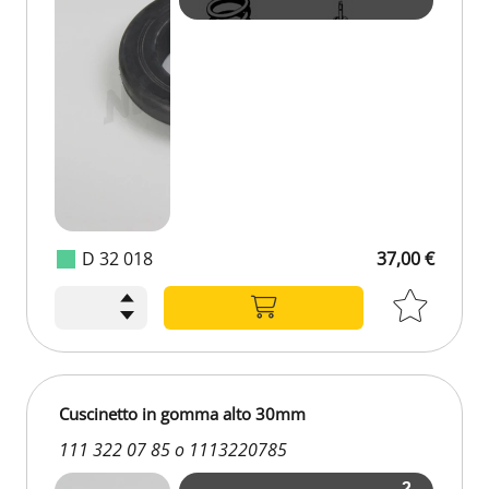
D 32 018
37,00 €
37,00 €
Cuscinetto in gomma alto 30mm
111 322 07 85 o 1113220785