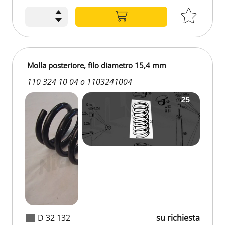
Molla posteriore, filo diametro 15,4 mm
110 324 10 04 o 1103241004
D 32 132
su richiesta