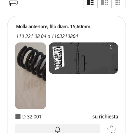
Molla anteriore, filo diam. 15,60mm.
110 321 08 04 o 1103210804
D 32 001
su richiesta