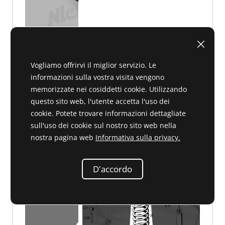
Vogliamo offrirvi il miglior servizio. Le
informazioni sulla vostra visita vengono
D 32 133
79,00 €
memorizzate nei cosiddetti cookie. Utilizzando
questo sito web, l'utente accetta l'uso dei
79,00 €
cookie. Potete trovare informazioni dettagliate
sull'uso dei cookie sul nostro sito web nella
nostra pagina web
Informativa sulla privacy.
Molla posteriore, pezzo originale MB
D'accordo
108 324 02 04 o 1083240204