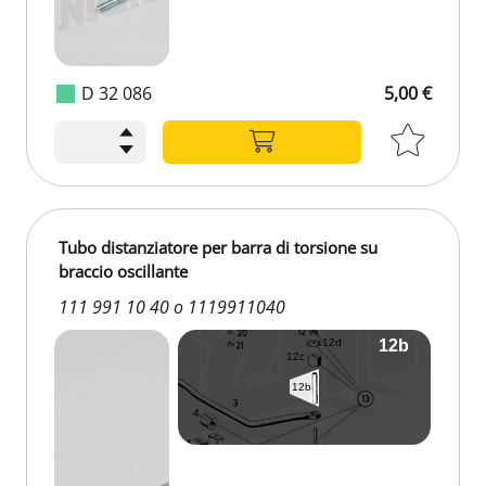
D 32 086
5,00 €
Tubo distanziatore per barra di torsione su
braccio oscillante
111 991 10 40 o 1119911040