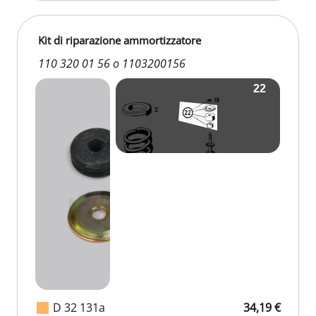
Kit di riparazione ammortizzatore
110 320 01 56 o 1103200156
D 32 131a
34,19 €