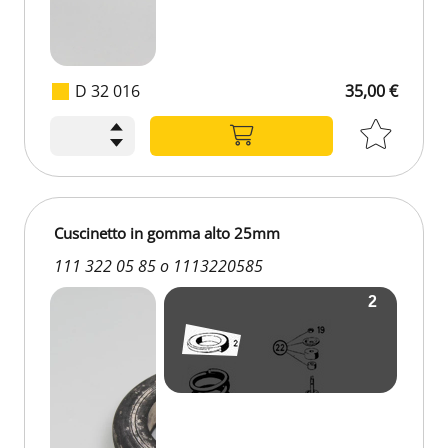
D 32 016
35,00 €
35,00 €
Cuscinetto in gomma alto 25mm
111 322 05 85 o 1113220585