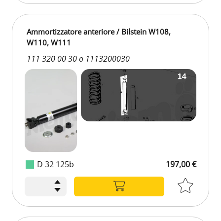
Ammortizzatore anteriore / Bilstein W108,
W110, W111
111 320 00 30 o 1113200030
D 32 125b
197,00 €
197,00 €