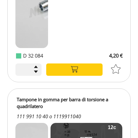
D 32 084
4,20 €
Tampone in gomma per barra di torsione a
quadrilatero
111 991 10 40 o 1119911040