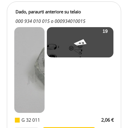
Dado, paraurti anteriore su telaio
000 934 010 015 o 000934010015
G 32 011
2,06 €