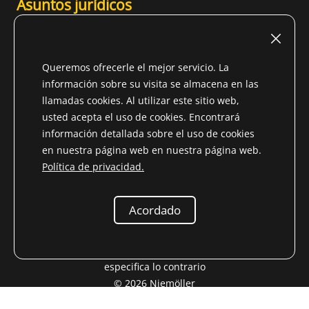
Asuntos jurídicos
Pie de imprenta (alemán)
Condiciones de uso
Queremos ofrecerle el mejor servicio. La
Derecho de retractación
información sobre su visita se almacena en las
llamadas cookies. Al utilizar este sitio web,
TÉRMINOS Y CONDICIONES GENERALES
usted acepta el uso de cookies. Encontrará
Información sobre protección de datos
información detallada sobre el uso de cookies
en nuestra página web en nuestra página web.
Contento
Política de privacidad.
Acordado
* Todos los precios incluyen el IVA del País no
perteneciente a la UE (
Cambiar el país de entrega
) más
costes de transporte
y gastos de portes debidos, si no se
especifica lo contrario
© 2026 Niemöller
Piezas de recambio para veteranos de Mercedes-Benz e.K.