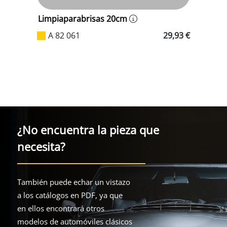
Limpiaparabrisas 20cm
Ba
A 82 061
29,93 €
5 €
¿No encuentra la pieza que
necesita?
También puede echar un vistazo
a los catálogos en PDF, ya que
en ellos encontrará otros
modelos de automóviles clásicos