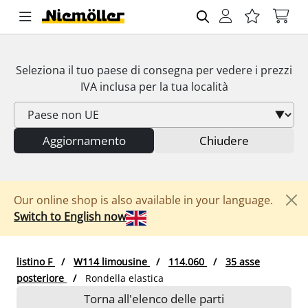
Seleziona il tuo paese di consegna per vedere i prezzi
IVA
inclusa per la tua località
Aggiornamento
Chiudere
Our online shop is also available in your language.
Switch to English now
listino F
W114 limousine
114.060
35 asse
posteriore
Rondella elastica
Torna all'elenco delle parti