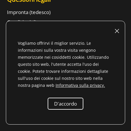
Impronta (tedesco)
Condizioni d'uso
Diritto di recesso
CONDIZIONI GENERALI DI CONTRATTO
Vogliamo offrirvi il miglior servizio. Le
informazioni sulla vostra visita vengono
Informazioni sulla protezione dei dati
memorizzate nei cosiddetti cookie. Utilizzando
Tenore
questo sito web, l'utente accetta l'uso dei
cookie. Potete trovare informazioni dettagliate
sull'uso dei cookie sul nostro sito web nella
nostra pagina web
Informativa sulla privacy.
* Tutti i prezzi includono l'IVA per il Paese non UE (
Cambia
paese di consegna
) più
spese di spedizione
e le spese di
D'accordo
spedizione in contanti, se non diversamente specificato.
© 2026 Niemöller
Ricambi per veterani Mercedes-Benz e.K.