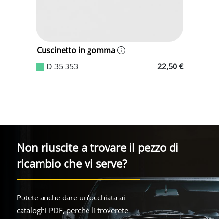
Cuscinetto in gomma
9 €
D 35 353
22,50 €
Non riuscite a trovare il pezzo di
ricambio che vi serve?
Potete anche dare un'occhiata ai
cataloghi PDF, perché lì troverete