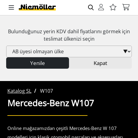
Bulunduğunuz yerin
KDV
dahil fiyatlarını görmek için
teslimat ülkenizi seçin
Yenile
Kapat
Katalog SL
W107
Mercedes-Benz
W107
Online mağazamızdan çeşitli Mercedes-Benz W 107
modelleri için klasik otomobil parçaları ve aksesuarları