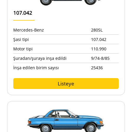
107.042
Mercedes-Benz
280SL
Şasi tipi
107.042
Motor tipi
110.990
Şuradan/şuraya inşa edildi
9/74-8/85
İnşa edilen birim sayısı
25436
Listeye