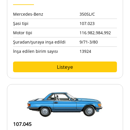
Mercedes-Benz
350SL/C
Şasi tipi
107.023
Motor tipi
116.982,984,992
Şuradan/şuraya inşa edildi
9/71-3/80
İnşa edilen birim sayısı
13924
Listeye
107.045