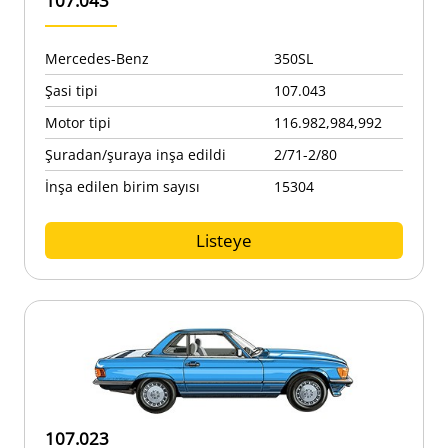
107.043
Mercedes-Benz
350SL
Şasi tipi
107.043
Motor tipi
116.982,984,992
Şuradan/şuraya inşa edildi
2/71-2/80
İnşa edilen birim sayısı
15304
Listeye
107.023