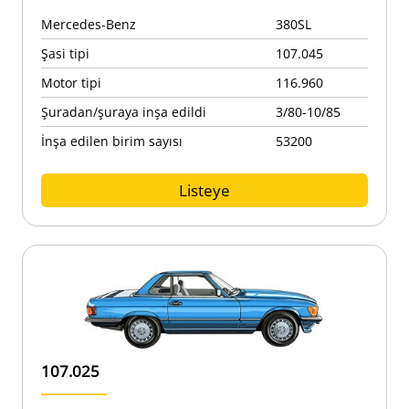
Mercedes-Benz
380SL
Şasi tipi
107.045
Motor tipi
116.960
Şuradan/şuraya inşa edildi
3/80-10/85
İnşa edilen birim sayısı
53200
Listeye
107.025