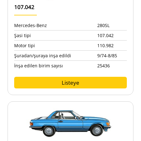
107.042
Mercedes-Benz
280SL
Şasi tipi
107.042
Motor tipi
110.982
Şuradan/şuraya inşa edildi
9/74-8/85
İnşa edilen birim sayısı
25436
Listeye