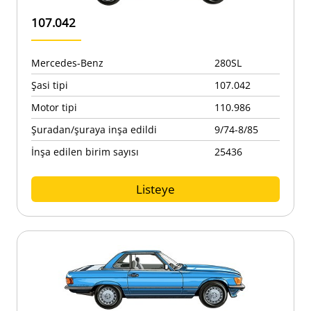
107.042
Mercedes-Benz
280SL
Şasi tipi
107.042
Motor tipi
110.986
Şuradan/şuraya inşa edildi
9/74-8/85
İnşa edilen birim sayısı
25436
Listeye