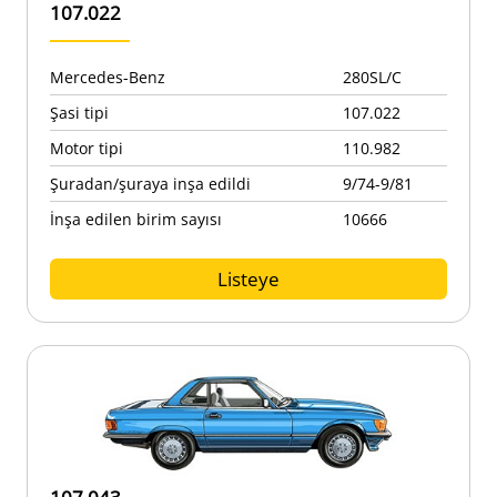
107.022
Mercedes-Benz
280SL/C
Şasi tipi
107.022
Motor tipi
110.982
Şuradan/şuraya inşa edildi
9/74-9/81
İnşa edilen birim sayısı
10666
Listeye