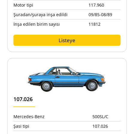
Motor tipi
117.960
Şuradan/şuraya inşa edildi
09/85-08/89
İnşa edilen birim sayısı
11812
Listeye
107.026
Mercedes-Benz
500SL/C
Şasi tipi
107.026