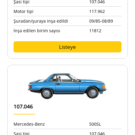
Şasi tipi
107.046
Motor tipi
117.962
Şuradan/şuraya inşa edildi
09/85-08/89
İnşa edilen birim sayısı
11812
Listeye
107.046
Mercedes-Benz
500SL
Şasi tipi
107.046