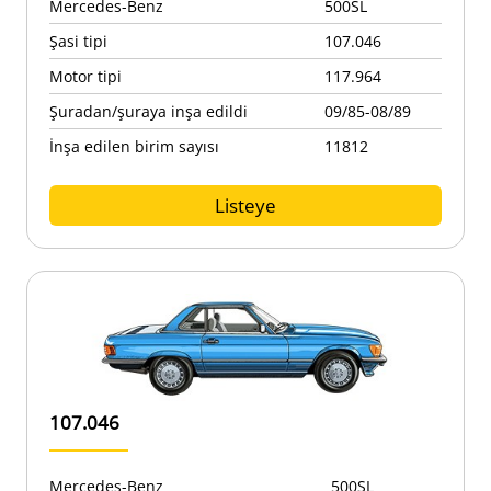
Mercedes-Benz
500SL
Şasi tipi
107.046
Motor tipi
117.964
Şuradan/şuraya inşa edildi
09/85-08/89
İnşa edilen birim sayısı
11812
Listeye
107.046
Mercedes-Benz
500SL