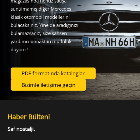
mağazasında henüz satışa
sunulmamış diğer Mercedes
klasik otomobil modellerini
bulacaksınız. Yine de aradığınızı
bulamazsanız, size şahsen
yardımcı olmaktan mutluluk
duyarız!
PDF formatında kataloglar
Bizimle iletişime geçin
Haber Bülteni
Saf nostalji.