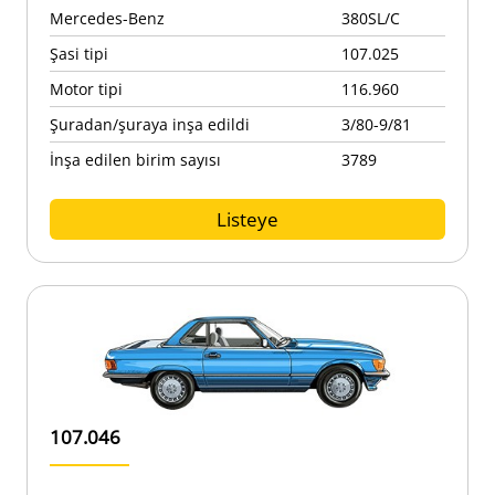
Mercedes-Benz
380SL/C
Şasi tipi
107.025
Motor tipi
116.960
Şuradan/şuraya inşa edildi
3/80-9/81
İnşa edilen birim sayısı
3789
Listeye
107.046