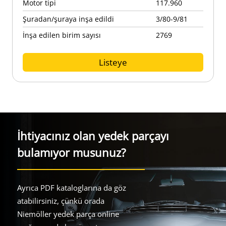
Motor tipi
117.960
Şuradan/şuraya inşa edildi
3/80-9/81
İnşa edilen birim sayısı
2769
Listeye
İhtiyacınız olan yedek parçayı
bulamıyor musunuz?
Ayrıca PDF kataloglarına da göz
atabilirsiniz, çünkü orada
Niemöller yedek parça online