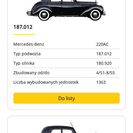
187.012
Mercedes-Benz
220AC
Typ podwozia
187.012
Typ silnika
180.920
Zbudowany od/do
4/51-8/55
Liczba wybudowanych jednostek
1363
Do listy