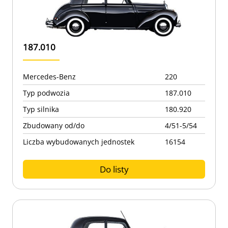
187.010
Mercedes-Benz
220
Typ podwozia
187.010
Typ silnika
180.920
Zbudowany od/do
4/51-5/54
Liczba wybudowanych jednostek
16154
Do listy