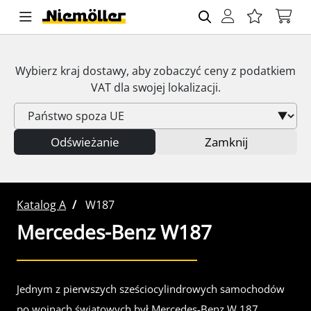
Wybierz kraj dostawy, aby zobaczyć ceny z podatkiem
VAT
dla swojej lokalizacji.
Odświeżanie
Zamknij
Katalog A
W187
Mercedes-Benz
W187
Jednym z pierwszych sześciocylindrowych samochodów
po wojnach światowych był Mercedes-Benz W 187.