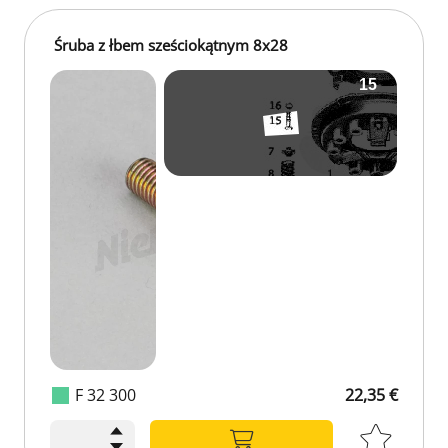
Śruba z łbem sześciokątnym 8x28
F 32 300
22,35 €