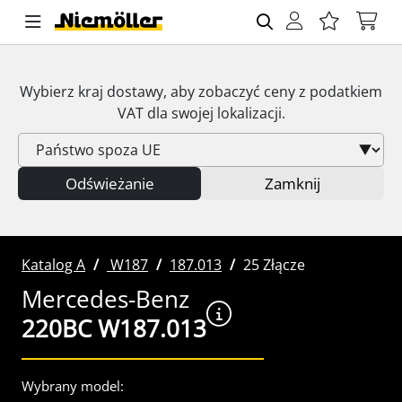
Wybierz kraj dostawy, aby zobaczyć ceny z podatkiem
VAT
dla swojej lokalizacji.
Odświeżanie
Zamknij
Katalog A
W187
187.013
25 Złącze
Mercedes-Benz
220BC W187.013
Wybrany model: