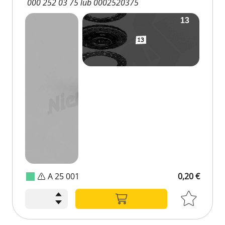
000 252 03 75 lub 0002520375
A 25 001
0,20 €