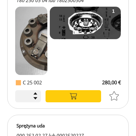
180 250 05 04 lub 1802500504
C 25 002
280,00 €
Sprężyna uda
000 252 02 27 lub 0002520227