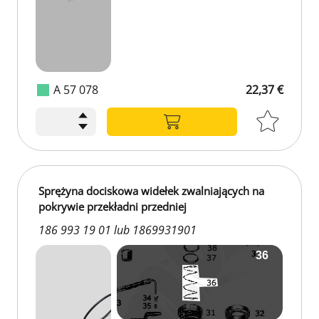
A 57 078
22,37 €
Sprężyna dociskowa widełek zwalniających na
pokrywie przekładni przedniej
186 993 19 01 lub 1869931901