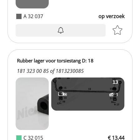
A 32 037
op verzoek
Rubber lager voor torsiestang D: 18
181 323 00 85 of 1813230085
C 32 015
€ 13,44