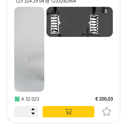
123 324 29 04 of 1233242904
A 32 023
€ 200,03