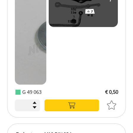
G 49 063
€ 0,50