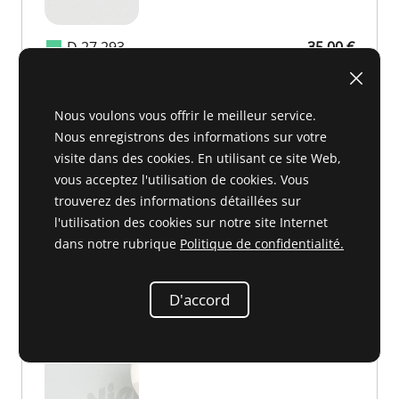
D 27 293
35,00 €
35,00 €
Nous voulons vous offrir le meilleur service.
Nous enregistrons des informations sur votre
visite dans des cookies. En utilisant ce site Web,
Pommeau de levier de vitesses blanc,
vous acceptez l'utilisation de cookies. Vous
automatique
trouverez des informations détaillées sur
113 267 00 10 ou 1132670010
l'utilisation des cookies sur notre site Internet
dans notre rubrique
Politique de confidentialité.
D'accord