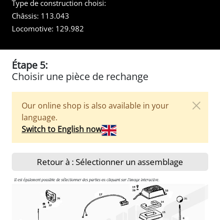
Type de construction choisi:
Châssis:
113.043
Locomotive:
129.982
Étape 5:
Choisir une pièce de rechange
Our online shop is also available in your
language.
Switch to English now
Retour à : Sélectionner un assemblage