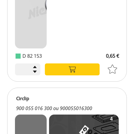
D 82 153
0,65 €
Circlip
900 055 016 300 ou 900055016300