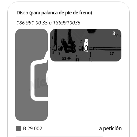
Disco (para palanca de pie de freno)
186 991 00 35 o 1869910035
B 29 002
a petición