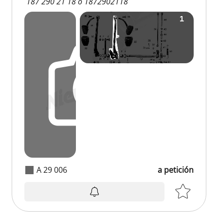
187 290 21 18 o 1872902118
A 29 006
a petición