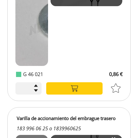
G 46 021
0,86 €
Varilla de accionamiento del embrague trasero
183 996 06 25 o 1839960625