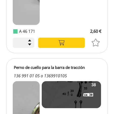
A 46 171
2,60 €
Perno de cuello para la barra de tracción
136 991 01 05 o 1369910105