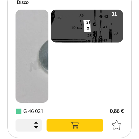
Disco
G 46 021
0,86 €