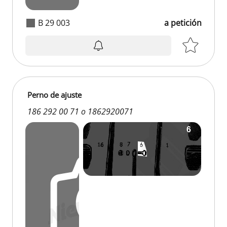
B 29 003
a petición
Perno de ajuste
186 292 00 71 o 1862920071