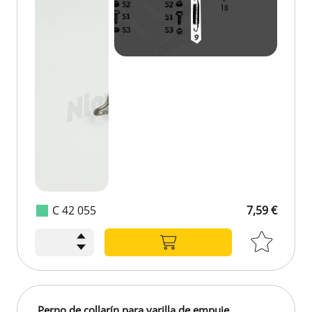
C 42 055
7,59 €
Perno de collarín para varilla de empuje