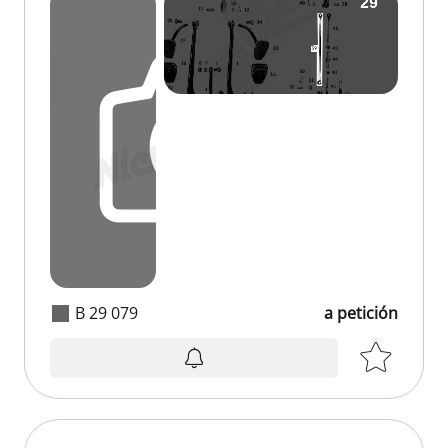
B 29 079
a petición