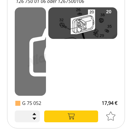
126 750 01 06 oder 1267500106
G 75 052
17,94 €