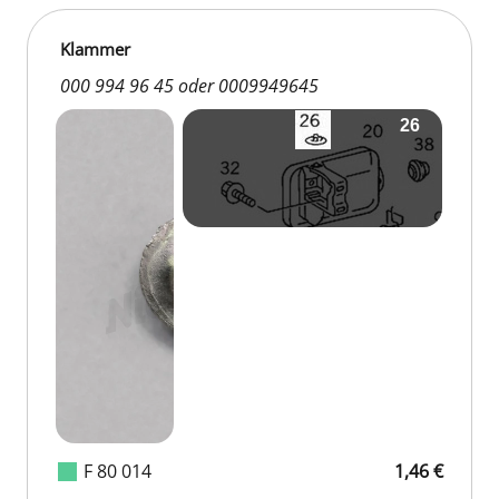
Klammer
000 994 96 45 oder 0009949645
F 80 014
1,46 €