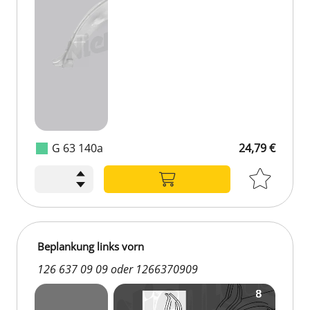
G 63 140a
24,79 €
24,79 €
Beplankung links vorn
126 637 09 09 oder 1266370909