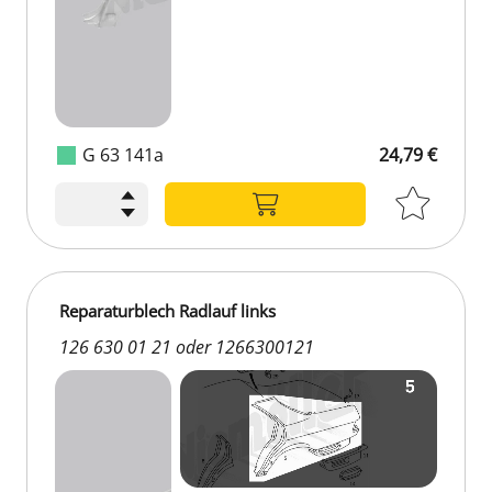
G 63 141a
24,79 €
24,79 €
Reparaturblech Radlauf links
126 630 01 21 oder 1266300121