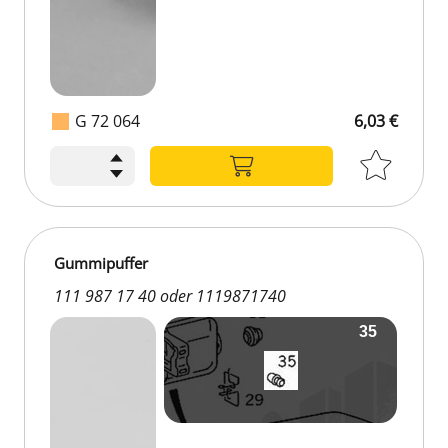
G 72 064
6,03 €
Gummipuffer
111 987 17 40 oder 1119871740