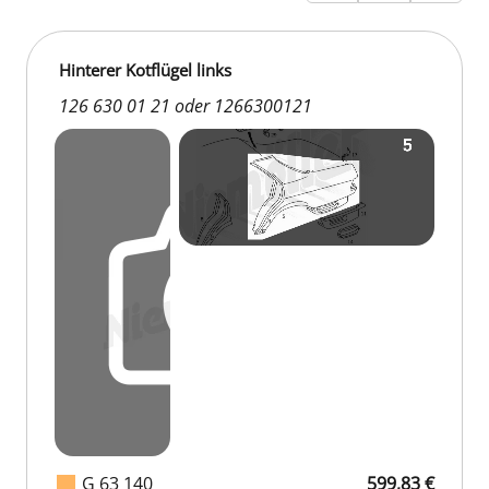
Hinterer Kotflügel links
126 630 01 21 oder 1266300121
G 63 140
599,83 €