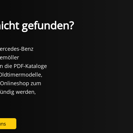
nicht gefunden?
Mercedes-Benz
iemöller
in die PDF-Kataloge
 Oldtimermodelle,
le Onlineshop zum
 fündig werden,
uns