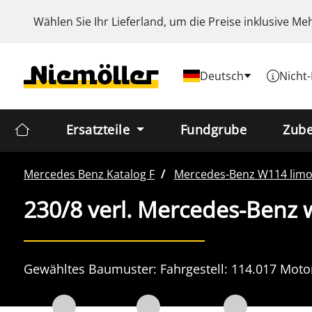
Wählen Sie Ihr Lieferland, um die Preise inklusive
Meh
Deutsch
Nicht
Ersatzteile
Fundgrube
Zub
Mercedes Benz
Katalog F
Mercedes-Benz
W114 lim
230/8 verl. Mercedes-Benz
Gewähltes Baumuster:
Fahrgestell:
114.017
Moto