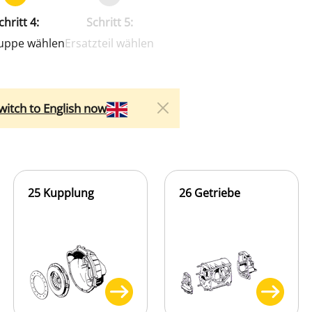
chritt 4:
Schritt 5:
uppe wählen
Ersatzteil wählen
witch to English now
25 Kupplung
26 Getriebe