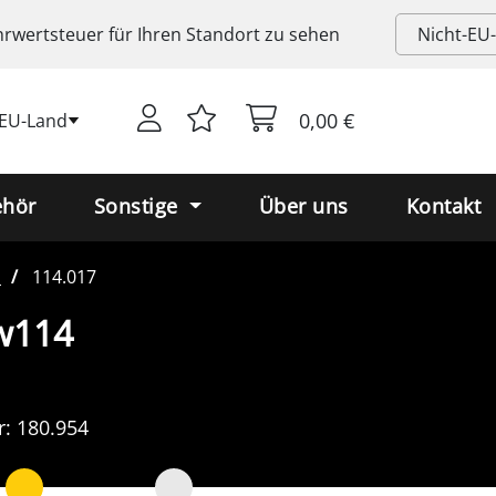
rwertsteuer
für Ihren Standort zu sehen
0,00 €
-EU-Land
ehör
Sonstige
Über uns
Kontakt
o
114.017
 w114
r:
180.954